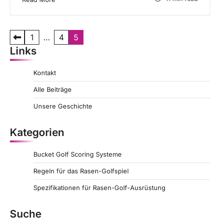
P
1
…
4
5
Links
o
s
Kontakt
t
Alle Beiträge
s
Unsere Geschichte
p
a
Kategorien
g
Bucket Golf Scoring Systeme
i
Regeln für das Rasen-Golfspiel
n
a
Spezifikationen für Rasen-Golf-Ausrüstung
t
Suche
i