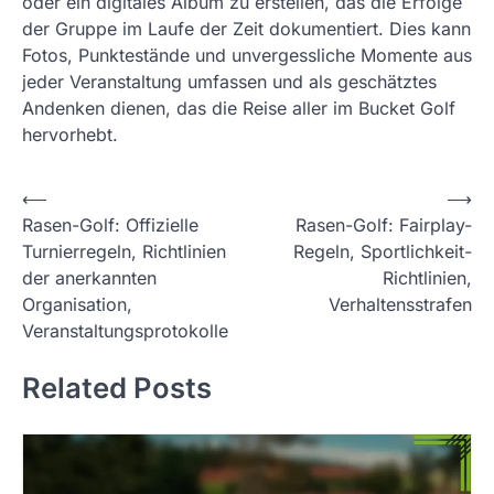
oder ein digitales Album zu erstellen, das die Erfolge
der Gruppe im Laufe der Zeit dokumentiert. Dies kann
Fotos, Punktestände und unvergessliche Momente aus
jeder Veranstaltung umfassen und als geschätztes
Andenken dienen, das die Reise aller im Bucket Golf
hervorhebt.
P
⟵
⟶
Rasen-Golf: Offizielle
Rasen-Golf: Fairplay-
o
Turnierregeln, Richtlinien
Regeln, Sportlichkeit-
s
der anerkannten
Richtlinien,
t
Organisation,
Verhaltensstrafen
Veranstaltungsprotokolle
n
a
Related Posts
v
i
g